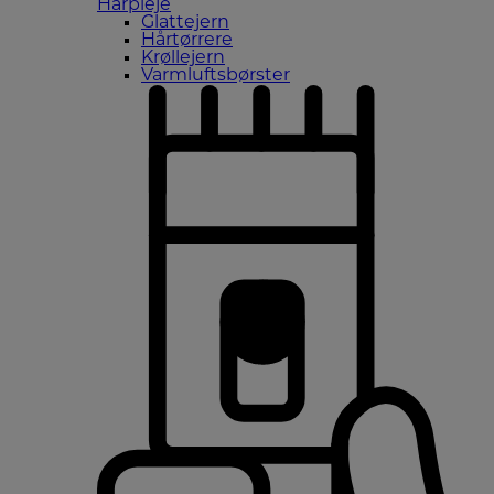
Hårpleje
Glattejern
Hårtørrere
Krøllejern
Varmluftsbørster