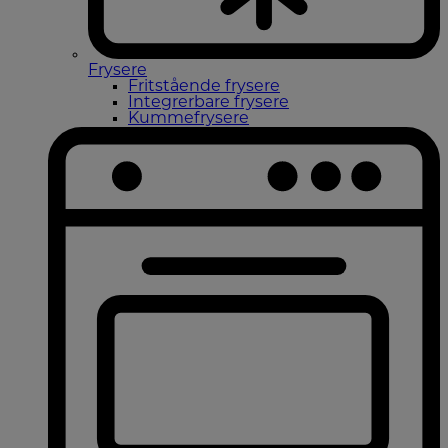
Frysere
Fritstående frysere
Integrerbare frysere
Kummefrysere