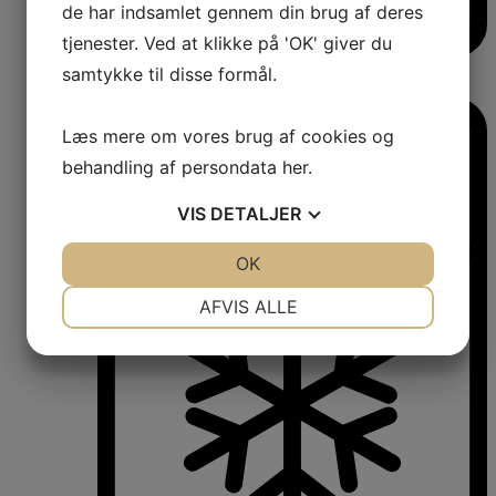
de har indsamlet gennem din brug af deres
tjenester. Ved at klikke på 'OK' giver du
Vinkøleskabe
samtykke til disse formål.
Vinkøleskabe
Læs mere om vores brug af cookies og
behandling af persondata
her
.
VIS
DETALJER
JA
NEJ
OK
JA
NEJ
NØDVENDIGE
PRÆFERENCER
AFVIS ALLE
JA
NEJ
JA
NEJ
MARKETING
STATISTIK