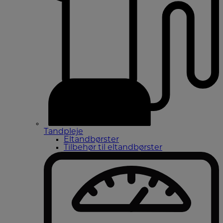
Tandpleje
Eltandbørster
Tilbehør til eltandbørster