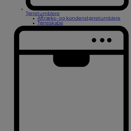
Tørretumblere
Aftræks- og kondenstørretumblere
Tørreskabe