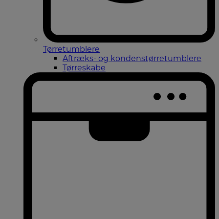
Tørretumblere
Aftræks- og kondenstørretumblere
Tørreskabe