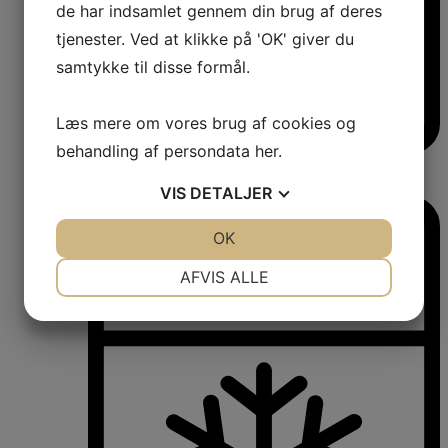
de har indsamlet gennem din brug af deres
tjenester. Ved at klikke på 'OK' giver du
samtykke til disse formål.
Læs mere om vores brug af cookies og
behandling af persondata
her
.
Vinkøleskabe
Vinkøleskabe
VIS
DETALJER
JA
NEJ
OK
JA
NEJ
NØDVENDIGE
PRÆFERENCER
AFVIS ALLE
JA
NEJ
JA
NEJ
MARKETING
STATISTIK