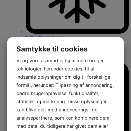
Køle-/fryseskabe
Fritstående køle-/fryseskabe
Samtykke til cookies
Integrerbare køle-/fryseskabe
Køleskabe med fryseboks
Amerikanerkøleskabe
Vi og vores samarbejdspartnere bruger
teknologier, herunder cookies, til at
indsamle oplysninger om dig til forskellige
formål, herunder: Tilpasning af annoncering,
bedre brugeroplevelse, funktionalitet,
statistik og marketing. Disse oplysninger
kan blive delt med annoncerings- og
analysepartnere, som kan kombinere dem
med data, du tidligere har givet dem eller