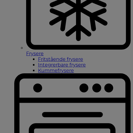
Frysere
Fritstående frysere
Integrerbare frysere
Kummefrysere