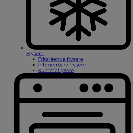
Frysere
Fritstående frysere
Integrerbare frysere
Kummefrysere