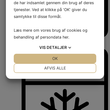
de har indsamlet gennem din brug af deres
tjenester. Ved at klikke på 'OK' giver du
samtykke til disse formål.
Læs mere om vores brug af cookies og
behandling af persondata
her
.
Vinkøleskabe
Vinkøleskabe
VIS
DETALJER
JA
NEJ
OK
JA
NEJ
NØDVENDIGE
PRÆFERENCER
AFVIS ALLE
JA
NEJ
JA
NEJ
MARKETING
STATISTIK