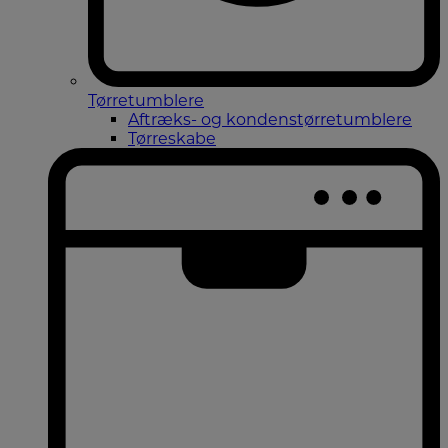
Tørretumblere
Aftræks- og kondenstørretumblere
Tørreskabe