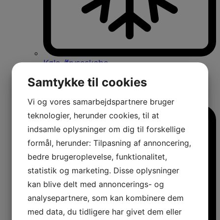
Køle-/fryseskabe
Fritstående køle-/fryseskabe
Samtykke til cookies
Integrerbare køle-/fryseskabe
Køleskabe med fryseboks
Amerikanerkøleskabe
Vi og vores samarbejdspartnere bruger
teknologier, herunder cookies, til at
indsamle oplysninger om dig til forskellige
formål, herunder: Tilpasning af annoncering,
bedre brugeroplevelse, funktionalitet,
statistik og marketing. Disse oplysninger
kan blive delt med annoncerings- og
analysepartnere, som kan kombinere dem
med data, du tidligere har givet dem eller