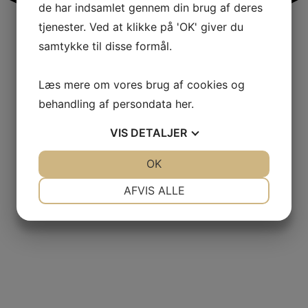
de har indsamlet gennem din brug af deres
tjenester. Ved at klikke på 'OK' giver du
samtykke til disse formål.
Læs mere om vores brug af cookies og
behandling af persondata
her
.
VIS
DETALJER
JA
NEJ
OK
JA
NEJ
NØDVENDIGE
PRÆFERENCER
AFVIS ALLE
JA
NEJ
JA
NEJ
MARKETING
STATISTIK