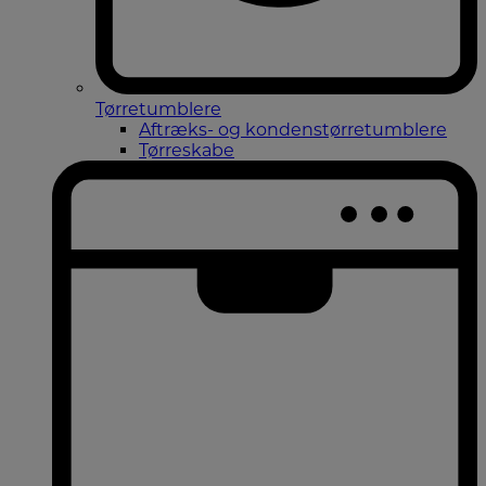
Tørretumblere
Aftræks- og kondenstørretumblere
Tørreskabe