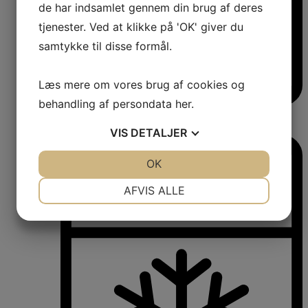
de har indsamlet gennem din brug af deres
tjenester. Ved at klikke på 'OK' giver du
samtykke til disse formål.
Læs mere om vores brug af cookies og
behandling af persondata
her
.
Vinkøleskabe
Vinkøleskabe
VIS
DETALJER
JA
NEJ
OK
JA
NEJ
NØDVENDIGE
PRÆFERENCER
AFVIS ALLE
JA
NEJ
JA
NEJ
MARKETING
STATISTIK