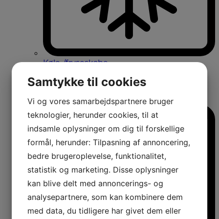
Køle-/fryseskabe
Fritstående køle-/fryseskabe
Samtykke til cookies
Integrerbare køle-/fryseskabe
Køleskabe med fryseboks
Amerikanerkøleskabe
Vi og vores samarbejdspartnere bruger
teknologier, herunder cookies, til at
indsamle oplysninger om dig til forskellige
formål, herunder: Tilpasning af annoncering,
bedre brugeroplevelse, funktionalitet,
statistik og marketing. Disse oplysninger
kan blive delt med annoncerings- og
analysepartnere, som kan kombinere dem
med data, du tidligere har givet dem eller