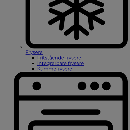
Frysere
Fritstående frysere
Integrerbare frysere
Kummefrysere