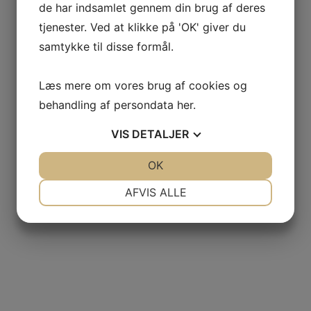
de har indsamlet gennem din brug af deres
tjenester. Ved at klikke på 'OK' giver du
samtykke til disse formål.
Læs mere om vores brug af cookies og
behandling af persondata
her
.
VIS
DETALJER
JA
NEJ
OK
JA
NEJ
NØDVENDIGE
PRÆFERENCER
AFVIS ALLE
JA
NEJ
JA
NEJ
MARKETING
STATISTIK