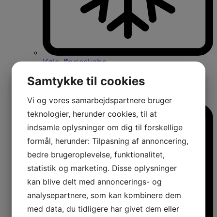
Køle-/fryseskabe
Fritstående køle-/fryseskabe
Samtykke til cookies
Integrerbare køle-/fryseskabe
Køleskabe med fryseboks
Amerikanerkøleskabe
Vi og vores samarbejdspartnere bruger
teknologier, herunder cookies, til at
indsamle oplysninger om dig til forskellige
formål, herunder: Tilpasning af annoncering,
bedre brugeroplevelse, funktionalitet,
statistik og marketing. Disse oplysninger
kan blive delt med annoncerings- og
analysepartnere, som kan kombinere dem
med data, du tidligere har givet dem eller