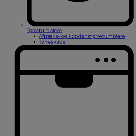
Tørretumblere
Aftræks- og kondenstørretumblere
Tørreskabe