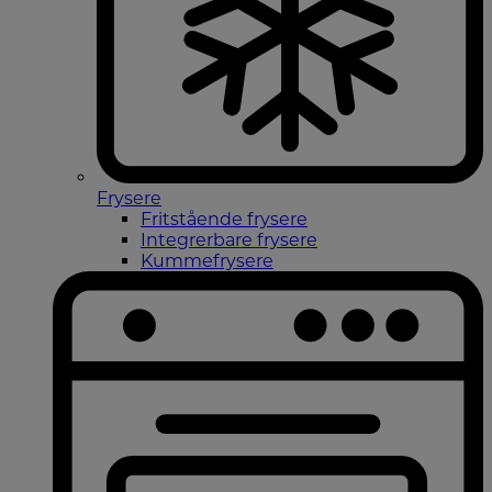
Frysere
Fritstående frysere
Integrerbare frysere
Kummefrysere