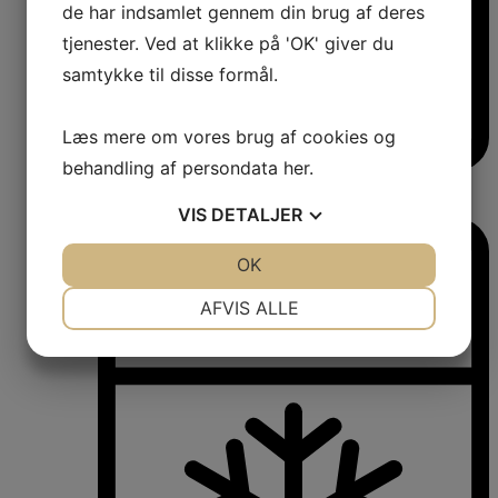
de har indsamlet gennem din brug af deres
tjenester. Ved at klikke på 'OK' giver du
samtykke til disse formål.
Læs mere om vores brug af cookies og
behandling af persondata
her
.
Vinkøleskabe
Vinkøleskabe
VIS
DETALJER
JA
NEJ
OK
JA
NEJ
NØDVENDIGE
PRÆFERENCER
AFVIS ALLE
JA
NEJ
JA
NEJ
MARKETING
STATISTIK