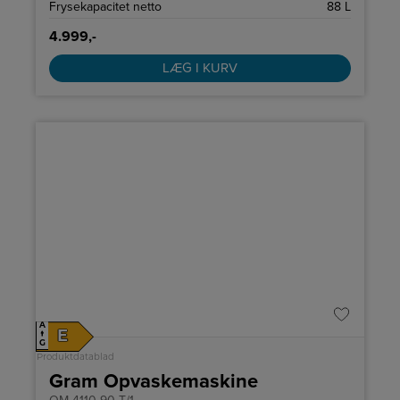
Frysekapacitet netto
88 L
4.999,-
LÆG I KURV
A
E
↑
G
Produktdatablad
Gram Opvaskemaskine