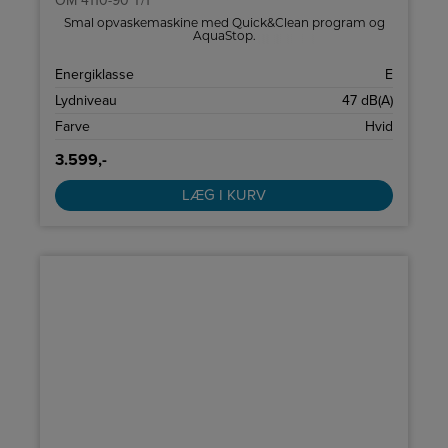
OM 4110-90 T/1
Smal opvaskemaskine med Quick&Clean program og
AquaStop.
Energiklasse
E
Lydniveau
47 dB(A)
Farve
Hvid
3.599,-
LÆG I KURV