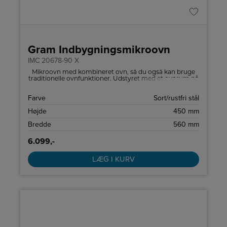
Gram Indbygningsmikroovn
IMC 20678-90 X
Mikroovn med kombineret ovn, så du også kan bruge
traditionelle ovnfunktioner. Udstyret med et ovnrum på
44 liter.
Farve
Sort/rustfri stål
Højde
450 mm
Bredde
560 mm
6.099,-
LÆG I KURV