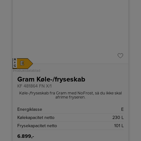
A
E
↑
G
Produktdatablad
Gram Køle-/fryseskab
KF 481864 FN X/1
Køle-/fryseskab fra Gram med NoFrost, så du ikke skal
afrime fryseren.
Energiklasse
E
Kølekapacitet netto
230 L
Frysekapacitet netto
101 L
6.899,-