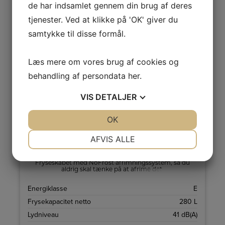
de har indsamlet gennem din brug af deres
tjenester. Ved at klikke på 'OK' giver du
samtykke til disse formål.
Læs mere om vores brug af cookies og
behandling af persondata
her
.
VIS
DETALJER
A
E
↑
JA
NEJ
OK
JA
NEJ
G
Produktdatablad
NØDVENDIGE
PRÆFERENCER
AFVIS ALLE
Gram Fryseskab FS 481864 N X
FS 481864 N X (v)/1
JA
NEJ
JA
NEJ
Fryseskabet med NoFrost afrimningssystem, så du
MARKETING
STATISTIK
aldrig skal tænke på at afrime det.
Energiklasse
E
Frysekapacitet netto
280 L
Lydniveau
41 dB(A)