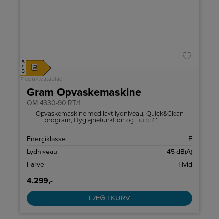
A
E
↑
G
Produktdatablad
Gram Opvaskemaskine
OM 4330-90 RT/1
Opvaskemaskine med lavt lydniveau, Quick&Clean
program, Hygiejnefunktion og TurboDrying.
Energiklasse
E
Lydniveau
45 dB(A)
Farve
Hvid
4.299,-
LÆG I KURV