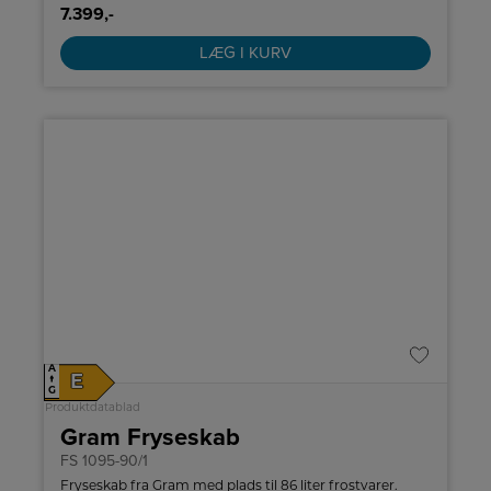
7.399,-
LÆG I KURV
A
E
↑
G
Produktdatablad
Gram Fryseskab
FS 1095-90/1
Fryseskab fra Gram med plads til 86 liter frostvarer.