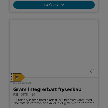
LÆG I KURV
A
E
↑
G
Produktdatablad
Gram Integrerbart fryseskab
FSI 401754 N/1
Stort fryseskab med plads til 197 liter frostvarer. Med
NoFrost selvafrimning skal du aldrig tænke på at afrime
din fryser.