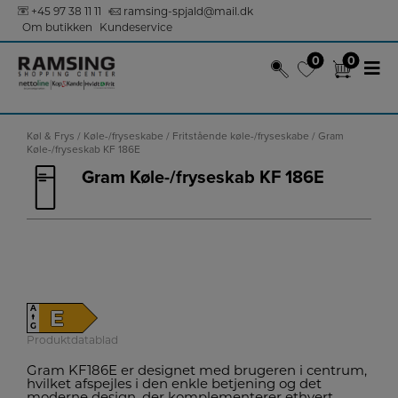
+45 97 38 11 11
ramsing-spjald@mail.dk
Om butikken
Kundeservice
0
0
0
0
Hop
til
Køl & Frys
/
Køle-/fryseskabe
/
Fritstående køle-/fryseskabe
/ Gram
Køle-/fryseskab KF 186E
indholdet
Gram Køle-/fryseskab KF 186E
A
E
↑
G
Produktdatablad
Gram KF186E er designet med brugeren i centrum,
hvilket afspejles i den enkle betjening og det