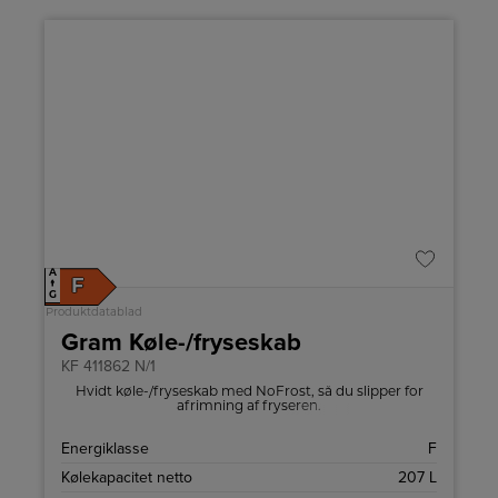
A
F
↑
G
Produktdatablad
Gram Køle-/fryseskab
KF 411862 N/1
Hvidt køle-/fryseskab med NoFrost, så du slipper for
afrimning af fryseren.
Energiklasse
F
Kølekapacitet netto
207 L