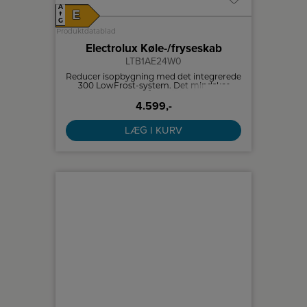
A
E
↑
G
Produktdatablad
Electrolux Køle-/fryseskab
LTB1AE24W0
Reducer isopbygning med det integrerede
300 LowFrost-system. Det mindsker
nemt isdannelsen, så du ikke behøver at tø
4.599,-
fryseren op så ofte.
LÆG I KURV