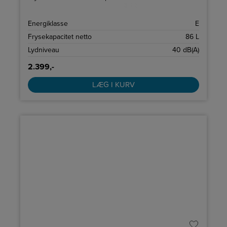
Energiklasse
E
Frysekapacitet netto
86 L
Lydniveau
40 dB(A)
2.399,-
LÆG I KURV