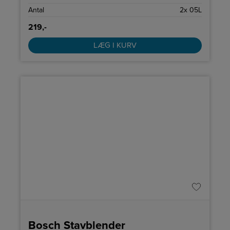
Antal
2x 05L
219,-
LÆG I KURV
Bosch Stavblender