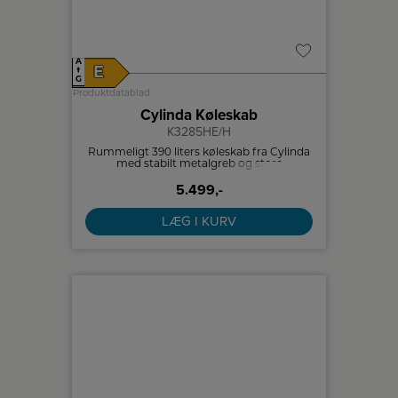
A
E
↑
G
Produktdatablad
Cylinda Køleskab
K3285HE/H
Rummeligt 390 liters køleskab fra Cylinda
med stabilt metalgreb og store
rummelige hylder samt en flaskehylde
5.499,-
med plads til større flasker.
LÆG I KURV