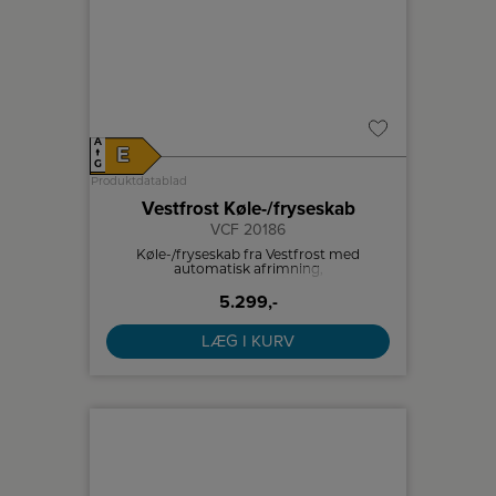
A
E
↑
G
Produktdatablad
Vestfrost Køle-/fryseskab
VCF 20186
Køle-/fryseskab fra Vestfrost med
automatisk afrimning,
indfrysningsfunktion, 192 L kølekapacitet
5.299,-
og 91 L frysekapacitet.
LÆG I KURV