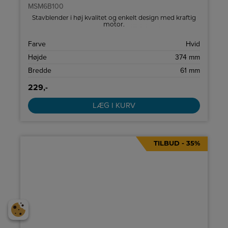
MSM6B100
Stavblender i høj kvalitet og enkelt design med kraftig
motor.
Farve
Hvid
Højde
374 mm
Bredde
61 mm
229,-
LÆG I KURV
TILBUD - 35%