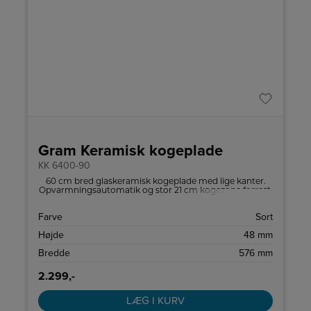
Gram Keramisk kogeplade
KK 6400-90
60 cm bred glaskeramisk kogeplade med lige kanter.
Opvarmningsautomatik og stor 21 cm kogezone forrest.
Farve
Sort
Højde
48 mm
Bredde
576 mm
2.299,-
LÆG I KURV