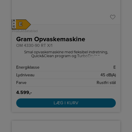
A
E
↑
G
Produktdatablad
Gram Opvaskemaskine
OM 4330-90 RT X/1
Smal opvaskemaskine med fleksibel indretning,
Quick&Clean program og TurboDrying.
Energiklasse
E
Lydniveau
45 dB(A)
Farve
Rustfri stål
4.599,-
LÆG I KURV