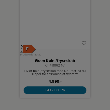
A
F
↑
G
Produktdatablad
Gram Køle-/fryseskab
KF 411862 N/1
Hvidt køle-/fryseskab med NoFrost, så du
slipper for afrimning af fryseren.
4.999,-
LÆG I KURV