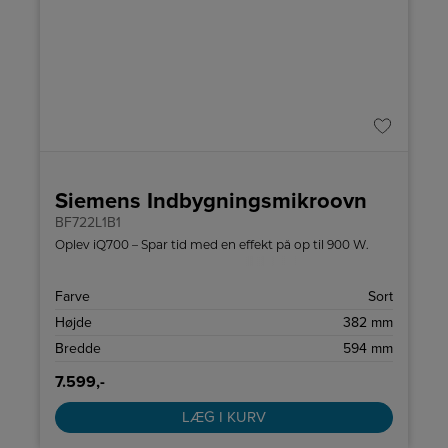
Siemens Indbygningsmikroovn
BF722L1B1
Oplev iQ700 – Spar tid med en effekt på op til 900 W.
Farve
Sort
Højde
382 mm
Bredde
594 mm
7.599,-
LÆG I KURV