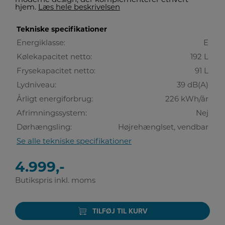
moderne design, der komplementerer ethvert
hjem.
Læs hele beskrivelsen
Tekniske specifikationer
Energiklasse:
E
Kølekapacitet netto:
192 L
Frysekapacitet netto:
91 L
Lydniveau:
39 dB(A)
Årligt energiforbrug:
226 kWh/år
Afrimningssystem:
Nej
Dørhængsling:
Højrehænglset, vendbar
Se alle tekniske specifikationer
4.999,-
Butikspris inkl. moms
TILFØJ TIL KURV