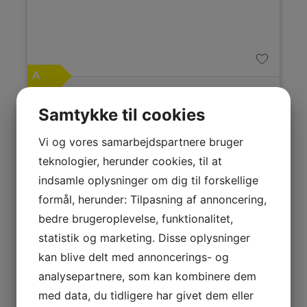
A
Produktdatablad
Gram Induktionskomfur
Samtykke til cookies
EKI 16662-92
Vi og vores samarbejdspartnere bruger
Induktionskomfur fra Gram med hydrolytisk selvrens,
boosterfunktion og ekstra stort ovnrum på 77 l.
teknologier, herunder cookies, til at
Energiklasse
A
indsamle oplysninger om dig til forskellige
Højde
900 mm
formål, herunder: Tilpasning af annoncering,
Bredde
600 mm
bedre brugeroplevelse, funktionalitet,
8.899,-
statistik og marketing. Disse oplysninger
kan blive delt med annoncerings- og
LÆG I KURV
analysepartnere, som kan kombinere dem
med data, du tidligere har givet dem eller