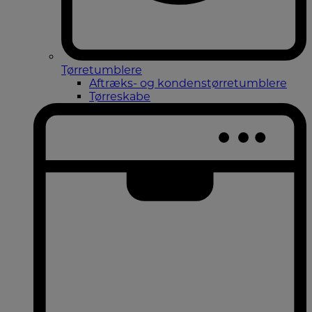
Tørretumblere
Aftræks- og kondenstørretumblere
Tørreskabe