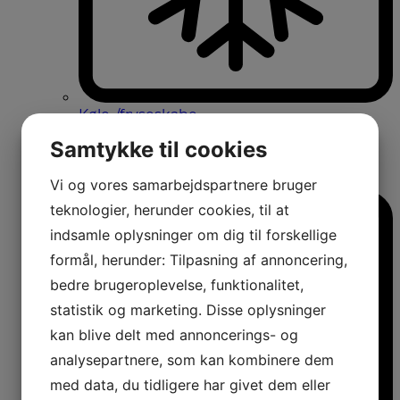
Køle-/fryseskabe
Fritstående køle-/fryseskabe
Samtykke til cookies
Integrerbare køle-/fryseskabe
Køleskabe med fryseboks
Amerikanerkøleskabe
Vi og vores samarbejdspartnere bruger
teknologier, herunder cookies, til at
indsamle oplysninger om dig til forskellige
formål, herunder: Tilpasning af annoncering,
bedre brugeroplevelse, funktionalitet,
statistik og marketing. Disse oplysninger
kan blive delt med annoncerings- og
analysepartnere, som kan kombinere dem
med data, du tidligere har givet dem eller