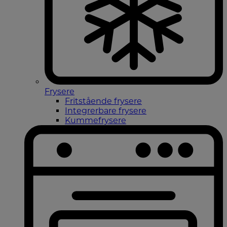
Frysere
Fritstående frysere
Integrerbare frysere
Kummefrysere