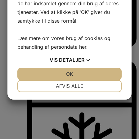
de har indsamlet gennem din brug af deres
tjenester. Ved at klikke på 'OK' giver du
samtykke til disse formål.
Læs mere om vores brug af cookies og
behandling af persondata
her
.
Vinkøleskabe
Vinkøleskabe
VIS
DETALJER
JA
NEJ
OK
JA
NEJ
NØDVENDIGE
PRÆFERENCER
AFVIS ALLE
JA
NEJ
JA
NEJ
MARKETING
STATISTIK