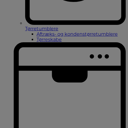
Tørretumblere
Aftræks- og kondenstørretumblere
Tørreskabe