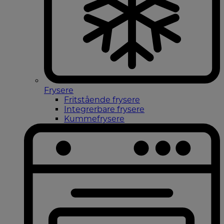
Frysere
Fritstående frysere
Integrerbare frysere
Kummefrysere