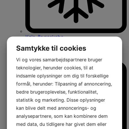
Køle-/fryseskabe
Fritstående køle-/fryseskabe
Samtykke til cookies
Integrerbare køle-/fryseskabe
Køleskabe med fryseboks
Amerikanerkøleskabe
Vi og vores samarbejdspartnere bruger
teknologier, herunder cookies, til at
indsamle oplysninger om dig til forskellige
formål, herunder: Tilpasning af annoncering,
bedre brugeroplevelse, funktionalitet,
statistik og marketing. Disse oplysninger
kan blive delt med annoncerings- og
analysepartnere, som kan kombinere dem
med data, du tidligere har givet dem eller