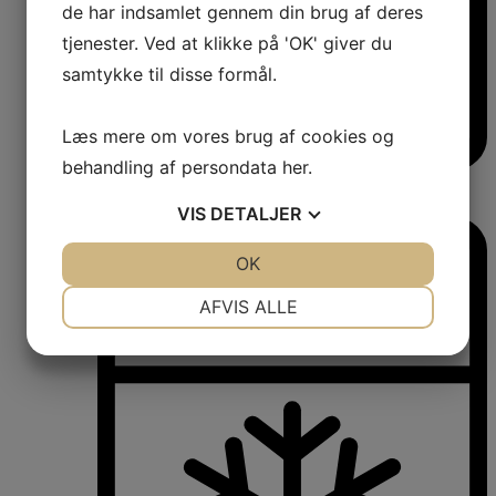
de har indsamlet gennem din brug af deres
tjenester. Ved at klikke på 'OK' giver du
samtykke til disse formål.
Læs mere om vores brug af cookies og
behandling af persondata
her
.
Vinkøleskabe
Vinkøleskabe
VIS
DETALJER
JA
NEJ
OK
JA
NEJ
NØDVENDIGE
PRÆFERENCER
AFVIS ALLE
JA
NEJ
JA
NEJ
MARKETING
STATISTIK